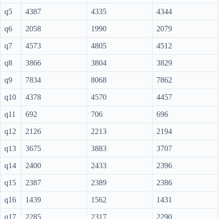
q5
4387
4335
4344
q6
2058
1990
2079
q7
4573
4805
4512
q8
3866
3804
3829
q9
7834
8068
7862
q10
4378
4570
4457
q11
692
706
696
q12
2126
2213
2194
q13
3675
3883
3707
q14
2400
2433
2396
q15
2387
2389
2386
q16
1439
1562
1431
q17
2285
2317
2290