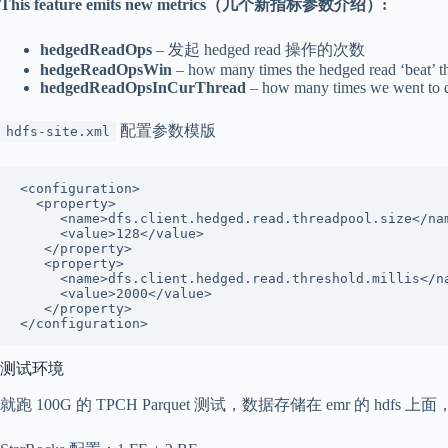
This feature emits new metrics（几个新指标参数介绍）:
hedgedReadOps
– 发起 hedged read 操作的次数
hedgeReadOpsWin
– how many times the hedged read ‘beat’ th
hedgedReadOpsInCurThread
– how many times we went to do
配置参数模版
hdfs-site.xml
<configuration> 

  <property>

     <name>dfs.client.hedged.read.threadpool.size</name>

     <value>128</value>

   </property>

   <property>

     <name>dfs.client.hedged.read.threshold.millis</name>

     <value>2000</value>

   </property>

</configuration>  
测试环境
就跑 100G 的 TPCH Parquet 测试，数据存储在 emr 的 hdf