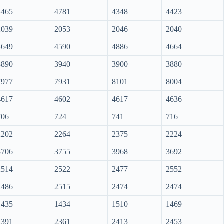
4465
4781
4348
4423
2039
2053
2046
2040
4649
4590
4886
4664
3890
3940
3900
3880
7977
7931
8101
8004
4617
4602
4617
4636
706
724
741
716
2202
2264
2375
2224
3706
3755
3968
3692
2514
2522
2477
2552
2486
2515
2474
2474
1435
1434
1510
1469
2391
2361
2413
2453