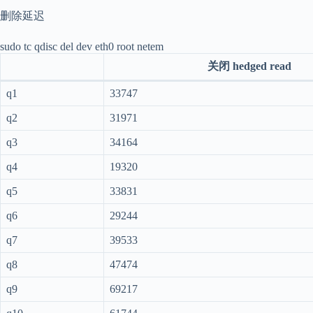
删除延迟
sudo tc qdisc del dev eth0 root netem
关闭 hedged read
q1
33747
q2
31971
q3
34164
q4
19320
q5
33831
q6
29244
q7
39533
q8
47474
q9
69217