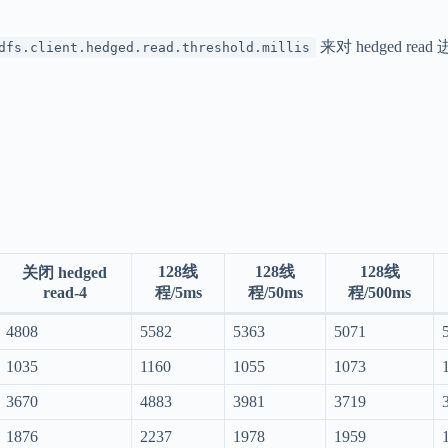
来对 hedged rea
dfs.client.hedged.read.threshold.millis
。
128线
128线
128线
关闭 hedged
read-4
程/5ms
程/50ms
程/500ms
4808
5582
5363
5071
1035
1160
1055
1073
3670
4883
3981
3719
1876
2237
1978
1959