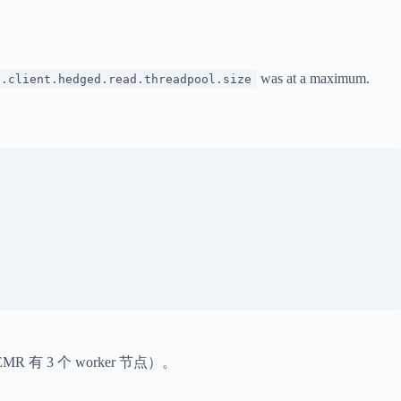
was at a maximum.
s.client.hedged.read.threadpool.size
R 有 3 个 worker 节点）。