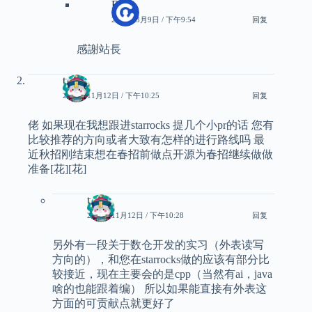
Eric
2026年3月9日 / 下午9:54
回复
感謝站長
tyler
2025年11月12日 / 下午10:25
回复
佬 如果现在我想跟进starrocks 提几个小pr的话 您有
比较推荐的方向或者大致有怎样的进行路线吗 最
近秋招刚结束想在春招前做点开源为春招继续做做
准备[花][花]
tyler
2025年11月12日 / 下午10:28
回复
另外有一段关于数仓开发的实习（外表读写
方向的），和您在starrocks做的应该有部分比
较接近，现在主要会的是cpp（当然有ai，java
啥的也能跟着编） 所以如果能直接有外表这
方面的可贡献点就更好了