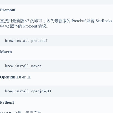
Protobuf
直接用最新版 v3 的即可，因为最新版的 Protobuf 兼容 StarRocks
中 v2 版本的 Protobuf 协议。
brew install protobuf
Maven
brew install maven
Openjdk 1.8 or 11
brew install openjdk@11
Python3