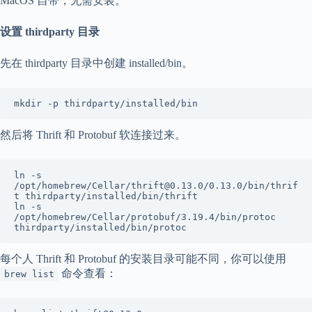
MacOS 自带，无需安装。
设置 thirdparty 目录
先在 thirdparty 目录中创建 installed/bin。
mkdir -p thirdparty/installed/bin
然后将 Thrift 和 Protobuf 软连接过来。
ln -s 
/opt/homebrew/Cellar/thrift@0.13.0/0.13.0/bin/thrif
t thirdparty/installed/bin/thrift

ln -s 
/opt/homebrew/Cellar/protobuf/3.19.4/bin/protoc 
thirdparty/installed/bin/protoc
每个人 Thrift 和 Protobuf 的安装目录可能不同，你可以使用
命令查看：
brew list