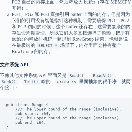
PG3 自己的内存上面，然后释放大 buffer（存在 MEMCPY
开销）。
PG1、PG2 和 PG3 直接引用 buffer 上面的内存，但是因为
它们的引用没有智能指针这种机制，需要确保 PG1、PG2
和 PG3 访问的时候，这个 buffer 还存在，这需要复杂的内
存生命周期管理。所以它们大多直接选择了偷懒，把所有
buffer 的释放时机统一延迟到 RowGroup 结束。也就是说
在最极端的
场景下，内存里面会持有整个
SELECT *
RowGroup 的内存。
文件系统 API
不像其他文件系统 API 里面又是
、
、
Read()
ReadAt()
、
啥的，
里面抽象的很干净，就两
Seek()
Tell()
arrow-rs
个接口：
pub struct Range {

    /// The lower bound of the range (inclusive).

    pub start: i64,

    /// The upper bound of the range (exclusive).

    pub end: i64,

}
