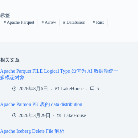
标签
#
Apache Parquet
#
Arrow
#
Datafusion
#
Rust
相关文章
Apache Parquet FILE Logical Type 如何为 AI 数据湖统一
多模态对象
2026年8月6日
LakeHouse
5
Apache Paimon PK 表的 data distribution
2026年3月29日
LakeHouse
Apache Iceberg Delete File 解析