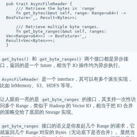
pub trait AsyncFileReader {

    /// Retrieve the bytes in `range`

    fn get_bytes(&mut self, range: Range<u64>) -> 
BoxFuture<'_, Result<Bytes>>;

    /// Retrieve multiple byte ranges.

    fn get_byte_ranges(&mut self, ranges: 
Vec<Range<u64>>) -> BoxFuture<'_, 
Result<Vec<Bytes>>>;

}
和
两个接口都是异步接
get_bytes()
get_byte_ranges()
口，返回的是一个 future，相当于 IO 操作均为异步执行。
是一个 interface，其可以有多个派生实现，
AsyncFileReader
比如 InMemory、S3、HDFS 等等。
让人眼前一亮的是
的接口，其支持一次性访
get_byte_ranges
问多个 Range，类似于 Hadoop 的 Vector IO，相当于把 IO 合并
的策略交给了底层的 Storage 实现。
接口的语义是你发起几个 Range 的请求，它
get_byte_ranges
就返回几个 Range 对应的 Bytes（无论底下是否合并）。显然当