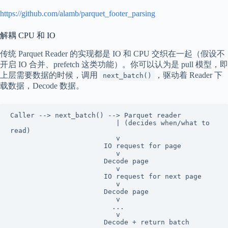
https://github.com/alamb/parquet_footer_parsing
解耦 CPU 和 IO
传统 Parquet Reader 的实现都是 IO 和 CPU 交织在一起（假设不
开启 IO 合并、prefetch 这类功能）。你可以认为是 pull 模型，即
上层需要数据的时候，调用
，驱动着 Reader 下
next_batch()
载数据，Decode 数据。
Caller --> next_batch() --> Parquet reader

                          | (decides when/what to 
read)

                          v

                       IO request for page

                          v

                       Decode page

                          v

                       IO request for next page

                          v

                       Decode page

                          v

                         ...

                          v

                       Decode + return batch