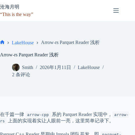
跳
沧海月明
至
“This is the way”
内
容
Arrow-rs Parquet Reader 浅析
LakeHouse
首
页
Arrow-rs Parquet Reader 浅析
Smith
2026年1月11日
LakeHouse
2 条评论
在千篇一律
系的 Parquet Reader 实现中，
arrow-cpp
arrow-
上面的实现着实让人眼前一亮，这里简单记录下。
rs
Parquet C++ Reader 早期由 Impala 团队开发，即
parquet-