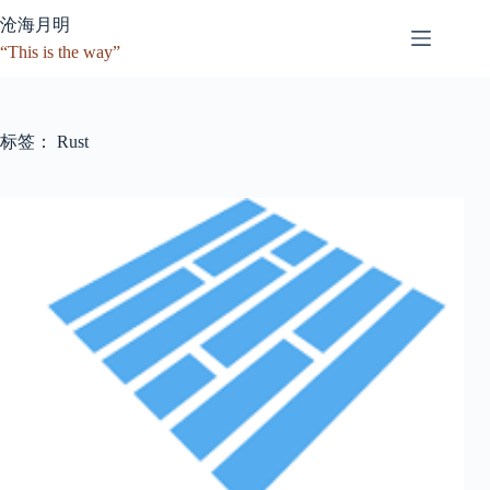
跳
沧海月明
至
“This is the way”
内
容
标签：
Rust