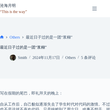
跳
沧海月明
至
“This is the way”
内
容
最近日子过的是一团“浆糊”
Others
首
页
最近日子过的是一团“浆糊”
Smith
2024年11月17日
Others
5 条评论
写在假期的尾巴，即礼拜天的晚上：
自从工作后，自己貌似逐渐失去了学生时代对代码的激情。不过
也不是说就不喜欢代码，只是纯粹到了周六日，啥事不想干，就