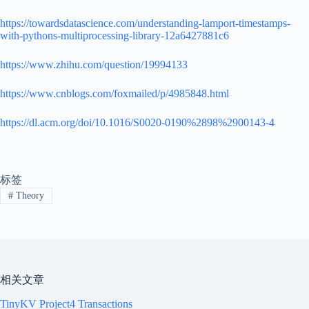
https://towardsdatascience.com/understanding-lamport-timestamps-
with-pythons-multiprocessing-library-12a6427881c6
https://www.zhihu.com/question/19994133
https://www.cnblogs.com/foxmailed/p/4985848.html
https://dl.acm.org/doi/10.1016/S0020-0190%2898%2900143-4
标签
#
Theory
相关文章
TinyKV Project4 Transactions