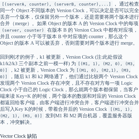
， 通过检查
[(serverA, counter), (serverB, counter),...]
同一个 Object 不同版本的 Version Clock，可以决定是否可以完全
丢弃一个版本，仅保留另外一个版本，还是需要将两个版本进行
合并（merge）。如果 Object 的版本 A 的 Version Clock 中的每项
在版本 B 的 Version Clock 中都有对应项，
(server, counter)
并且 counter 小于等于版本 B 中对应项的 counter，那么这个
Object 的版本 A 可以被丢弃，否则需要对两个版本进行 merge。
回到刚才的例子，k1 被更新，Version Clock (注:此处假设
k1/k2/k3 三个副本之前一模一样) 为
[(M1, 1), (M2, 0), (M3,
，k2 被更新，Version Clock 为
0)]
[(M1, 0), (M2,1), (M3,
，随后 k1 和 k2 网络通了，他们通过比较两个 Version Clock
0)]
发现两个 Version Clock 存在冲突，且不存在对方每一项 Logic
Clock 小于自己的 Logic Clock，那么就两个版本都保留，当客户
端来读 Key=K 的时候，两个版本的数据和对应的 Version Clock
都返回给客户端，由客户端进行冲突合并，客户端进行冲突合并
后写入Key K的时候，带着合并后的 Version Clock
[(M1, 1),
发到M1 和 M2 两台机器，覆盖服务器版
(M2, 1), (M3, 0)]
本，冲突解决。
Vector Clock 缺陷